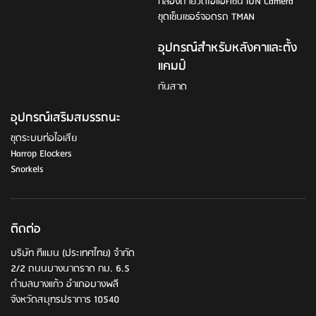
กล้องถ่ายวิดีโอแอ็คชัน ION Camera
ชุดเซ็นเซอร์จอดรถ TMAN
อุปกรณ์สำหรับหลังคาและตั้ง
แคมป์
กันสาด
อุปกรณ์เสริมสมรรถนะ
ชุดระบบท่อไอเสีย
Harrop Elockers
Snorkels
ติดต่อ
บริษัท ทีแมน (ประเทศไทย) จำกัด
2/2 ถนนบางนาตราด กม. 6.5
ตำบลบางแก้ว อำเภอบางพลี
จังหวัดสมุทรปราการ 10540