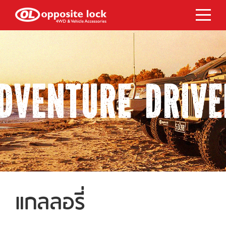
แกลลอรี่